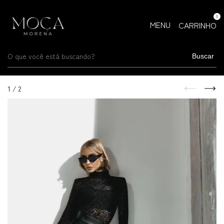
0
MENU
CARRINHO
Buscar
1
/
2