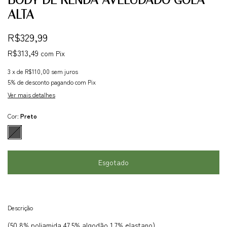
ALTA
R$329,99
R$313,49
com
Pix
3
x de
R$110,00
sem juros
5% de desconto
pagando com Pix
Ver mais detalhes
Cor:
Preto
Descrição
(50,8% poliamida 47,5% algodão 1,7% elastano)