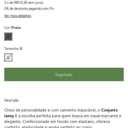
3
x de
R$116,66
sem juros
5% de desconto
pagando com Pix
Ver mais detalhes
Cor:
Preto
Tamanho:
U
U
Descrição
Cheio de personalidade e com caimento impecável, o
Conjunto
Ianny
é a escolha perfeita para quem busca um visual marcante e
elegante. Confeccionado em tecido com elastano, oferece
conforto, elasticidade e ajuste perfeito ao corpo.