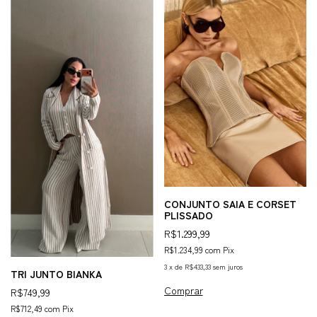
CONJUNTO SAIA E CORSET
PLISSADO
R$1.299,99
R$1.234,99
com
Pix
3
x
de
R$433,33
sem juros
TRI JUNTO BIANKA
Comprar
R$749,99
R$712,49
com
Pix