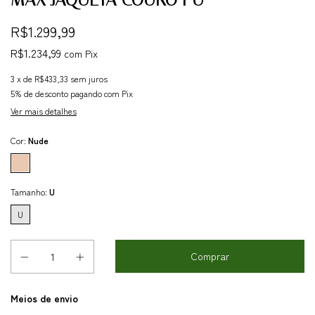
R$1.299,99
R$1.234,99
com
Pix
3
x de
R$433,33
sem juros
5% de desconto
pagando com Pix
Ver mais detalhes
Cor:
Nude
Tamanho:
U
U
Entregas para o CEP:
Meios de envio