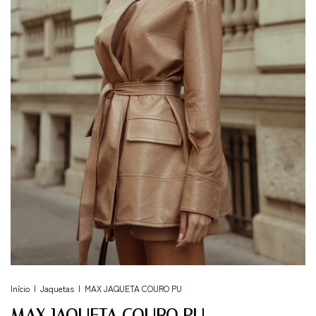
Início
|
Jaquetas
|
MAX JAQUETA COURO PU
MAX JAQUETA COURO PU