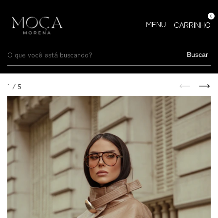
0
MENU
CARRINHO
Buscar
1
/
5