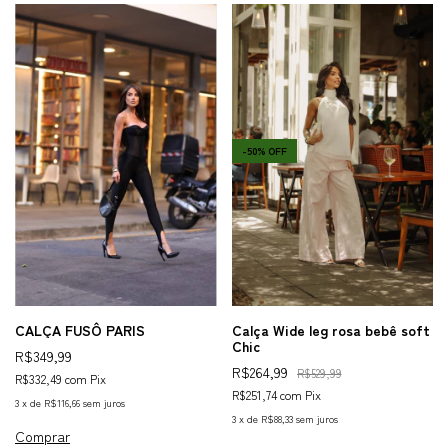
-
50
%
OFF
CALÇA FUSÔ PARIS
Calça Wide leg rosa bebê soft
Chic
R$349,99
R$264,99
R$529,99
R$332,49
com
Pix
R$251,74
com
Pix
3
x
de
R$116,66
sem juros
3
x
de
R$88,33
sem juros
Comprar