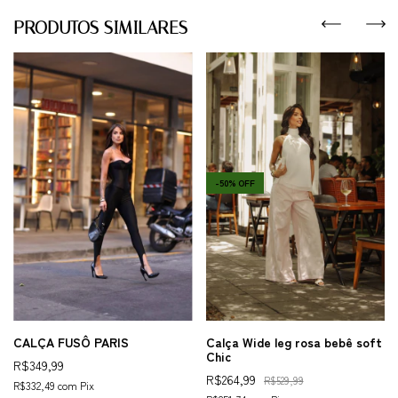
PRODUTOS SIMILARES
-
50
%
OFF
CALÇA FUSÔ PARIS
Calça Wide leg rosa bebê soft
Chic
R$349,99
R$264,99
R$529,99
R$332,49
com
Pix