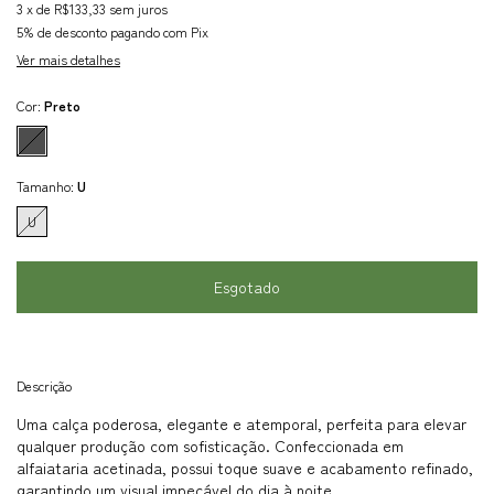
3
x de
R$133,33
sem juros
5% de desconto
pagando com Pix
Ver mais detalhes
Cor:
Preto
Tamanho:
U
U
Descrição
Uma calça poderosa, elegante e atemporal, perfeita para elevar
qualquer produção com sofisticação. Confeccionada em
alfaiataria acetinada, possui toque suave e acabamento refinado,
garantindo um visual impecável do dia à noite.