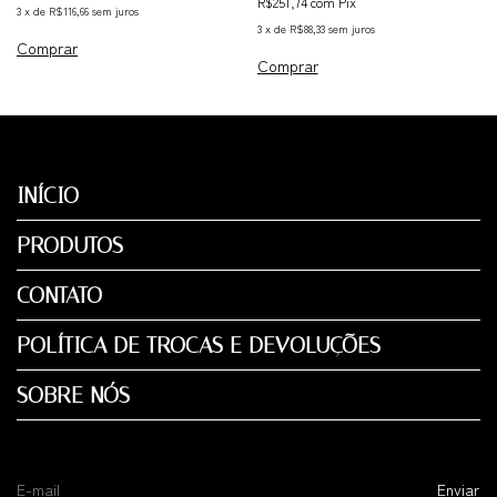
R$251,74
com
Pix
3
x
de
R$116,66
sem juros
3
x
de
R$88,33
sem juros
Comprar
Comprar
INÍCIO
PRODUTOS
CONTATO
POLÍTICA DE TROCAS E DEVOLUÇÕES
SOBRE NÓS